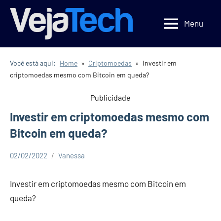
Pular
para
Menu
Veja
Veja
o
Tecnologia
Tech
conteúdo
Você está aqui:
Home
Criptomoedas
Investir em
criptomoedas mesmo com Bitcoin em queda?
Publicidade
Investir em criptomoedas mesmo com
Bitcoin em queda?
02/02/2022
Vanessa
Criptomoedas
Economia
Investir em criptomoedas mesmo com Bitcoin em
Investimentos
queda?
Oportunidades