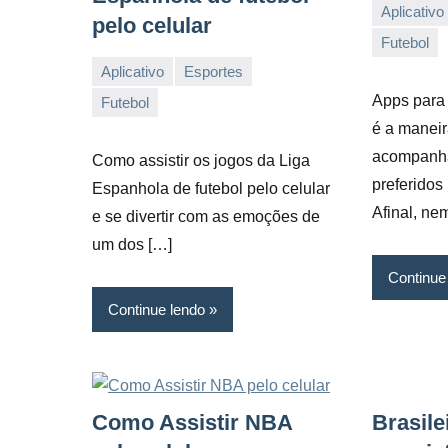
Aplicativo
pelo celular
15/03/2022
Vanessa
Futebol
Aplicativo
Esportes
25/03/2022
Vanessa
Apps para a
Futebol
é a maneir
acompanha
Como assistir os jogos da Liga
preferidos
Espanhola de futebol pelo celular
Afinal, ne
e se divertir com as emoções de
um dos […]
Continue
Continue lendo
Como Assistir NBA
Brasile