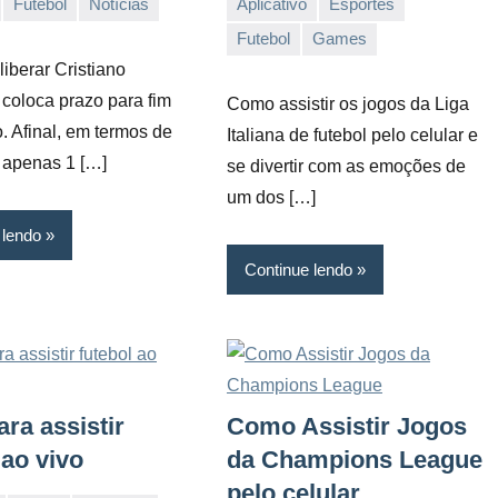
Futebol
Notícias
Aplicativo
Esportes
25/03/2022
Vanessa
Futebol
Games
liberar Cristiano
coloca prazo para fim
Como assistir os jogos da Liga
o. Afinal, em termos de
Italiana de futebol pelo celular e
 apenas 1 […]
se divertir com as emoções de
um dos […]
 lendo
Continue lendo
ra assistir
Como Assistir Jogos
 ao vivo
da Champions League
pelo celular