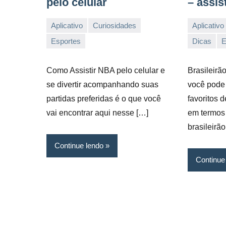
pelo celular
– assis
Aplicativo
Curiosidades
Aplicativo
04/03/2022
Vanessa
17/11/2021
Vanessa
Esportes
Dicas
E
Como Assistir NBA pelo celular e
Brasileirã
se divertir acompanhando suas
você pode 
partidas preferidas é o que você
favoritos d
vai encontrar aqui nesse […]
em termos
brasileirão
Continue lendo
Continue