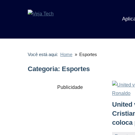
Pular
para
Aplic
o
Veja
Veja
conteúdo
Tecnologia
Tech
Você está aqui:
Home
Esportes
Categoria:
Esportes
Publicidade
United 
Cristia
coloca