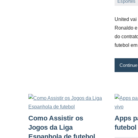
Esportes
08/04/2022
Vanessa
United vai 
Ronaldo e 
do contrat
futebol em
Continue
Como Assistir os
Apps pa
Jogos da Liga
futebol
Espanhola de futebol