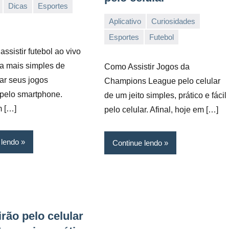
Dicas
Esportes
Aplicativo
Curiosidades
11/03/2022
Vanessa
Esportes
Futebol
ssistir futebol ao vivo
a mais simples de
Como Assistir Jogos da
r seus jogos
Champions League pelo celular
 pelo smartphone.
de um jeito simples, prático e fácil
m […]
pelo celular. Afinal, hoje em […]
 lendo
Continue lendo
irão pelo celular