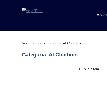
Pular
para
Aplic
o
Veja
Veja
conteúdo
Tecnologia
Tech
Você está aqui:
Home
AI Chatbots
Categoria:
AI Chatbots
Publicidade