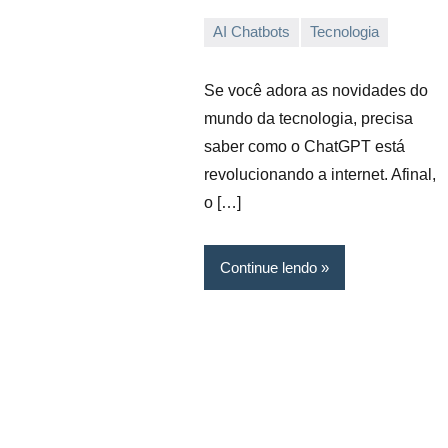
AI Chatbots
Tecnologia
02/05/2023
Vanessa
Se você adora as novidades do
mundo da tecnologia, precisa
saber como o ChatGPT está
revolucionando a internet. Afinal,
o […]
Continue lendo