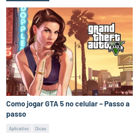
Como jogar GTA 5 no celular – Passo a
passo
Aplicativo
Dicas
26/12/2023
Vanessa