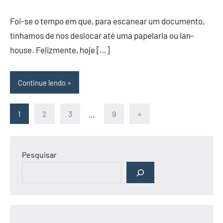
Foi-se o tempo em que, para escanear um documento,
tínhamos de nos deslocar até uma papelaria ou lan-
house. Felizmente, hoje […]
Continue lendo
Paginação
Post
1
2
3
…
9
»
seguinte
de
posts
Pesquisar