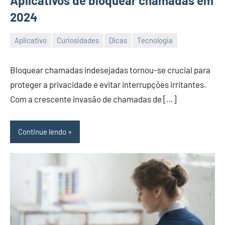
Aplicativos de bloquear chamadas em
2024
Aplicativo
Curiosidades
Dicas
Tecnologia
26/12/2023
Vanessa
Bloquear chamadas indesejadas tornou-se crucial para
proteger a privacidade e evitar interrupções irritantes.
Com a crescente invasão de chamadas de […]
Continue lendo