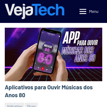
Pular
para
Menu
Veja
Veja
o
Tecnologia
Tech
conteúdo
Aplicativos para Ouvir Músicas dos
Anos 80
Aplicativo
Dicas