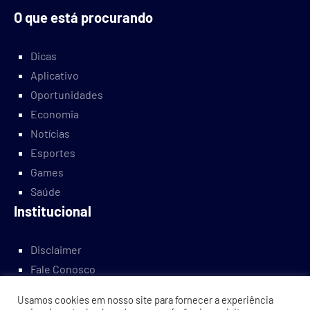
O que está procurando
Dicas
Aplicativo
Oportunidades
Economia
Notícias
Esportes
Games
Saúde
Institucional
Disclaimer
Fale Conosco
Política Privacidade
Usamos cookies em nosso site para fornecer a experiência
Quem Somos