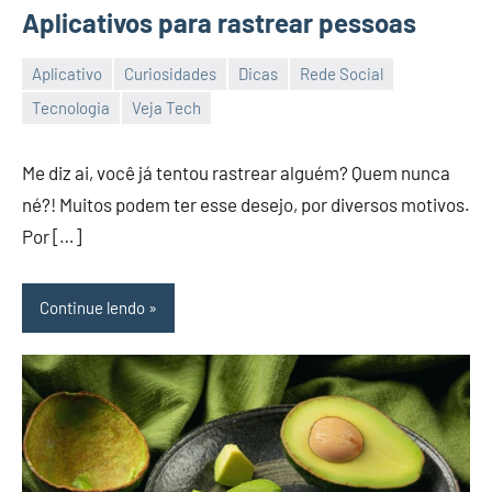
Aplicativos para rastrear pessoas
Aplicativo
Curiosidades
Dicas
Rede Social
24/08/2023
Dallila
Tecnologia
Veja Tech
Gabriele
Me diz ai, você já tentou rastrear alguém? Quem nunca
né?! Muitos podem ter esse desejo, por diversos motivos.
Por […]
Continue lendo