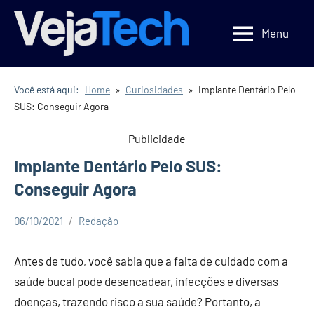
Pular
para
Menu
Veja
Veja
o
Tecnologia
Tech
conteúdo
Você está aqui:
Home
Curiosidades
Implante Dentário Pelo
SUS: Conseguir Agora
Publicidade
Implante Dentário Pelo SUS:
Conseguir Agora
06/10/2021
Redação
Curiosidades
Dicas
Antes de tudo, você sabia que a falta de cuidado com a
Notícias
saúde bucal pode desencadear, infecções e diversas
Oportunidades
doenças, trazendo risco a sua saúde? Portanto, a