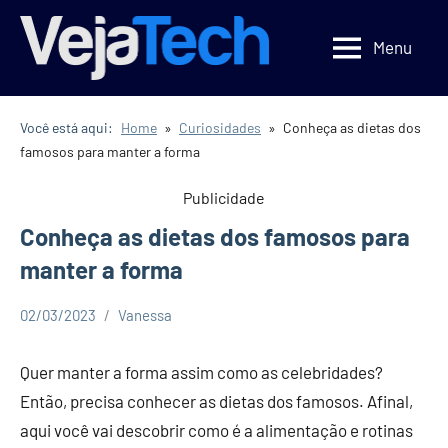
Pular
para
Menu
Veja
Veja
o
Tecnologia
Tech
conteúdo
Você está aqui:
Home
Curiosidades
Conheça as dietas dos
famosos para manter a forma
Publicidade
Conheça as dietas dos famosos para
manter a forma
02/03/2023
Vanessa
Curiosidades
Dicas
Quer manter a forma assim como as celebridades?
Então, precisa conhecer as dietas dos famosos. Afinal,
aqui você vai descobrir como é a alimentação e rotinas