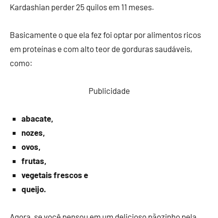
Kardashian perder 25 quilos em 11 meses.
Basicamente o que ela fez foi optar por alimentos ricos
em proteínas e com alto teor de gorduras saudáveis, ​​
como:
Publicidade
abacate,
nozes,
ovos,
frutas,
vegetais frescos e
queijo.
Agora, se você pensou em um delicioso pãozinho pela