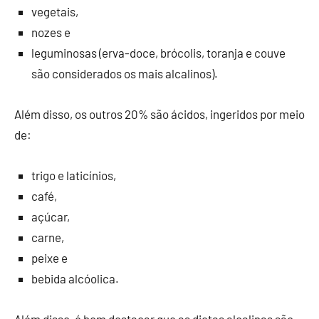
vegetais,
nozes e
leguminosas (erva-doce, brócolis, toranja e couve
são considerados os mais alcalinos).
Além disso, os outros 20% são ácidos, ingeridos por meio
de:
trigo e laticínios,
café,
açúcar,
carne,
peixe e
bebida alcóolica.