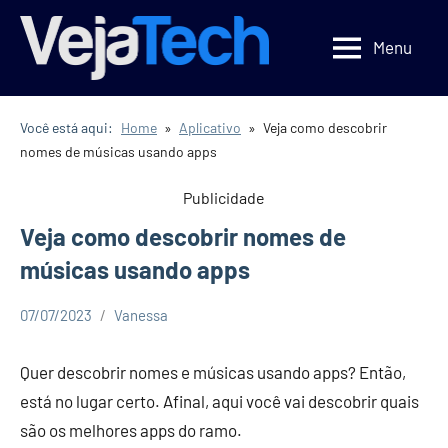
Pular
para
Menu
Veja
Veja
o
Tecnologia
Tech
conteúdo
Você está aqui:
Home
Aplicativo
Veja como descobrir
nomes de músicas usando apps
Publicidade
Veja como descobrir nomes de
músicas usando apps
07/07/2023
Vanessa
Aplicativo
Dicas
Quer descobrir nomes e músicas usando apps? Então,
está no lugar certo. Afinal, aqui você vai descobrir quais
são os melhores apps do ramo.