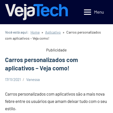
Pular
para
Menu
Veja
Veja
o
Tecnologia
Tech
conteúdo
Você está aqui:
Home
Aplicativo
Carros personalizados
com aplicativos – Veja como!
Publicidade
Carros personalizados com
aplicativos – Veja como!
17/11/2021
Vanessa
Aplicativo
Curiosidades
Carros personalizados com aplicativos são a mais nova
Dicas
febre entre os usuários que amam deixar tudo com o seu
estilo.