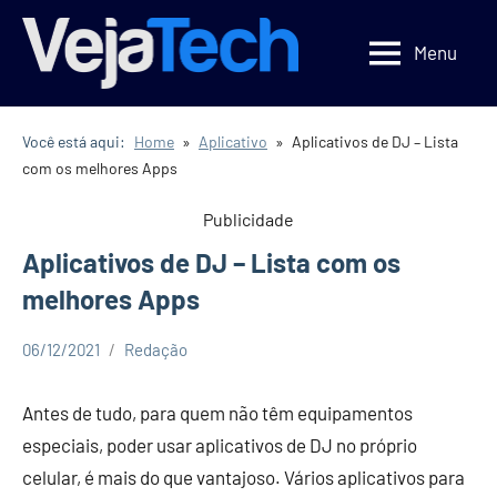
Pular
para
Menu
Veja
Veja
o
Tecnologia
Tech
conteúdo
Você está aqui:
Home
Aplicativo
Aplicativos de DJ – Lista
com os melhores Apps
Publicidade
Aplicativos de DJ – Lista com os
melhores Apps
06/12/2021
Redação
Aplicativo
Curiosidades
Antes de tudo, para quem não têm equipamentos
Dicas
especiais, poder usar aplicativos de DJ no próprio
Tecnologia
celular, é mais do que vantajoso. Vários aplicativos para